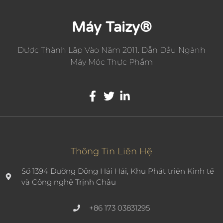
Máy Taizy®
Được Thành Lập Vào Năm 2011. Dẫn Đầu Ngành
Máy Móc Thực Phẩm
Whatsapp
Email
Thông Tin Liên Hệ
Số 1394 Đường Đông Hải Hải, Khu Phát triển Kinh tế
Wechat
và Công nghệ Trịnh Châu
Chat
+86 173 03831295