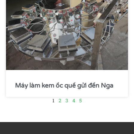
Máy làm kem ốc quế gửi đến Nga
1
2
3
4
5