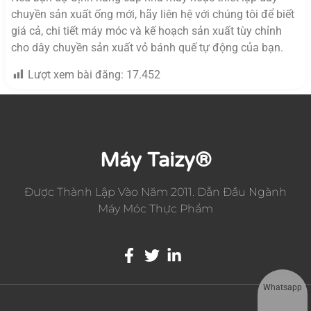
chuyền sản xuất ống mới, hãy liên hệ với chúng tôi để biết
giá cả, chi tiết máy móc và kế hoạch sản xuất tùy chỉnh
cho dây chuyền sản xuất vỏ bánh quế tự động của bạn.
Lượt xem bài đăng:
17.452
Máy Taizy®
Được Thành Lập Vào Năm 2011. Dẫn Đầu Ngành
Máy Móc Thực Phẩm
Whatsapp