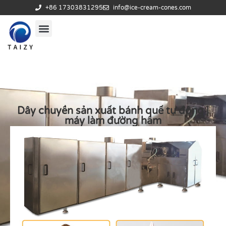
+86 17303831295
info@ice-cream-cones.com
Dây chuyền sản xuất bánh quế tự động |
máy làm đường hầm