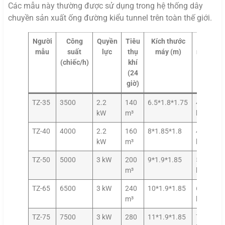
Các mẫu này thường được sử dụng trong hệ thống dây
chuyền sản xuất ống đường kiểu tunnel trên toàn thế giới.
Người
Công
Quyền
Tiêu
Kích thước
Cân
mẫu
suất
lực
thụ
máy (m)
nặng
(chiếc/h)
khí
(24
giờ)
TZ-35
3500
2.2
140
6.5*1.8*1.75
4200
kW
m³
kg
TZ-40
4000
2.2
160
8*1.85*1.8
4700
kW
m³
kg
TZ-50
5000
3 kW
200
9*1.9*1.85
5100
m³
kg
TZ-65
6500
3 kW
240
10*1.9*1.85
6000
m³
kg
TZ-75
7500
3 kW
280
11*1.9*1.85
7100