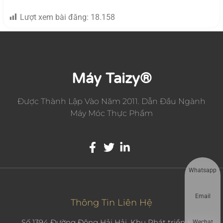
Lượt xem bài đăng:
18.158
Máy Taizy®
Được Thành Lập Vào Năm 2011. Dẫn Đầu Ngành
Máy Móc Thực Phẩm
Whatsapp
Email
Thông Tin Liên Hệ
Số 1394 Đường Đông Hải Hải, Khu Phát triển Kinh tế
Wechat