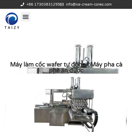
+86 17303831295
info@ice-cream-cones.com
Máy làm cốc wafer tự động | Máy pha cà
phê ăn được