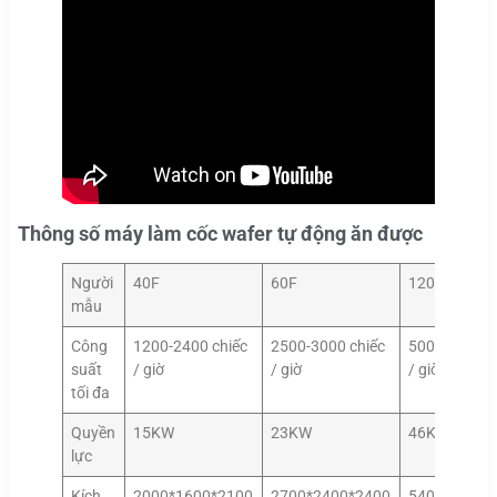
Thông số máy làm cốc wafer tự động ăn được
Người
40F
60F
120F
mẫu
Công
1200-2400 chiếc
2500-3000 chiếc
5000-6000 c
suất
/ giờ
/ giờ
/ giờ
tối đa
Quyền
15KW
23KW
46KW
lực
Kích
2000*1600*2100
2700*2400*2400
5400*2400*