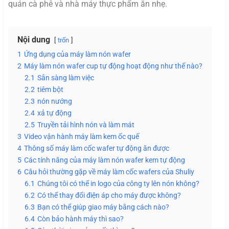
quán cà phê và nhà máy thực phẩm ăn nhẹ.
Nội dung
trốn
1
Ứng dụng của máy làm nón wafer
2
Máy làm nón wafer cup tự động hoạt động như thế nào?
2.1
Sẵn sàng làm việc
2.2
tiêm bột
2.3
nón nướng
2.4
xả tự động
2.5
Truyền tải hình nón và làm mát
3
Video vận hành máy làm kem ốc quế
4
Thông số máy làm cốc wafer tự động ăn được
5
Các tính năng của máy làm nón wafer kem tự động
6
Câu hỏi thường gặp về máy làm cốc wafers của Shuliy
6.1
Chúng tôi có thể in logo của công ty lên nón không?
6.2
Có thể thay đổi điện áp cho máy được không?
6.3
Bạn có thể giúp giao máy bằng cách nào?
6.4
Còn bảo hành máy thì sao?