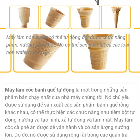
Máy làm nón wafer có thể tự động đạt được chức năng
phun, nướng và xả bột. Nó có thể sản xuất tất cả các loại
nón wafer/cake cup.
Máy làm cốc bánh quế tự động
là một trong những sản
phẩm bán chạy nhất của nhà máy chúng tôi. Nó chủ yếu
được sử dụng để sản xuất các sản phẩm bánh quế rỗng
khác nhau, có thể thực hiện các chức năng như tiêm bột tự
động, nướng và tạo hình, xả tự động và làm mát. Máy làm
cốc cà phê ăn được dễ vận hành và có sản lượng nướng
lớn. Do đó, nó được sử dụng rộng rãi trong các quán trà,