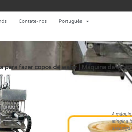
nós
Contate-nos
Português
 para fazer copos de wafer | Máquina de xícara
A máquina
atingir a
descarga