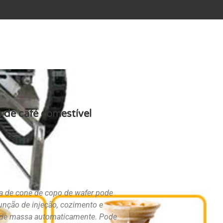
 de café comestível
 de cone de copo de wafer pode
 função de injeção, cozimento e
 de massa automaticamente. Pode