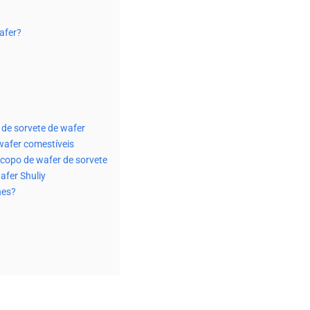
afer?
de sorvete de wafer
wafer comestíveis
 copo de wafer de sorvete
afer Shuliy
nes?