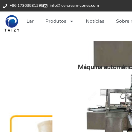
+86 17303831295
info@ice-cream-cones.com
Lar
Produtos
Notícias
Sobre 
Máquina automática