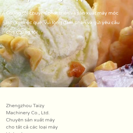
Chúng tôi chuyên phát triển và sản xuất máy móc
làm kem ốc quế, vui lòng đàm phán và gửi yêu cầu
cho chúng tôi
Zhengzhou Taizy
Machinery Co., Ltd.
Chuyên sản xuất máy
cho tất cả các loại máy