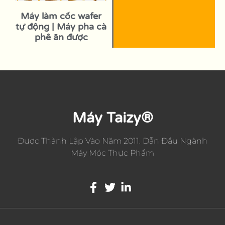
Máy làm cốc wafer
tự động | Máy pha cà
phê ăn được
Máy Taizy®
Được Thành Lập Vào Năm 2011. Dẫn Đầu Ngành
Máy Móc Thực Phẩm
Whatsapp