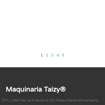
1
2
3
4
5
Maquinaria Taizy®
 2011. Líder De La Industria De Maquinaria Alimentaria