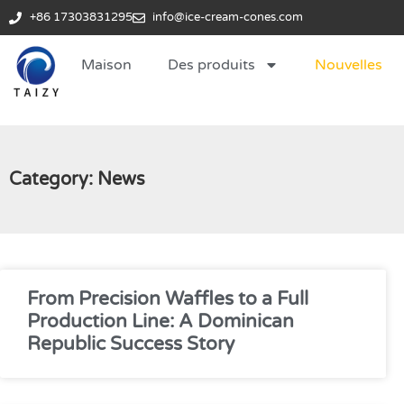
+86 17303831295
info@ice-cream-cones.com
Maison
Des produits
Nouvelles
Category: News
From Precision Waffles to a Full
Production Line: A Dominican
Republic Success Story