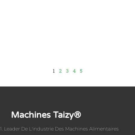
1
2
3
4
5
Machines Taizy®
1. Leader De L'industrie Des Machines Alimentaires