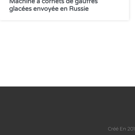
Machine à cornets de gaufres
glacées envoyée en Russie
Créé En 201