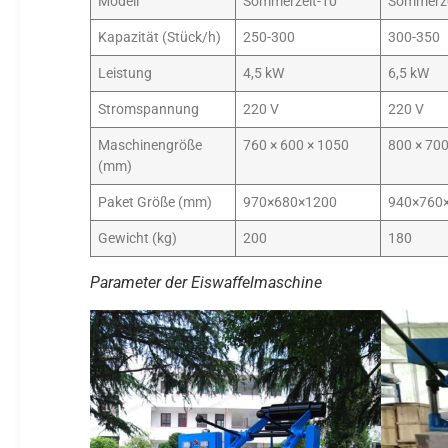
Modell
Sommerzeit-10
Sommerze
Kapazität (Stück/h)
250-300
300-350
Leistung
4,5 kW
6,5 kW
Stromspannung
220 V
220 V
Maschinengröße
760 × 600 × 1050
800 × 700
(mm)
Paket Größe (mm)
970×680×1200
940×760
Gewicht (kg)
200
180
Parameter der Eiswaffelmaschine