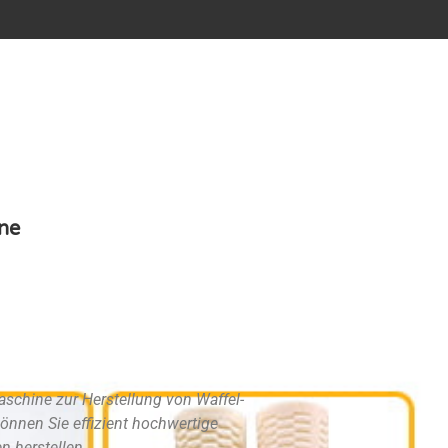
ne
aschine zur Herstellung von Waffel-
können Sie effizient hochwertige
n herstellen.