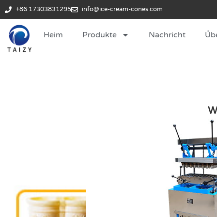
+86 17303831295
info@ice-cream-cones.com
Heim
Produkte
Nachricht
Üb
W