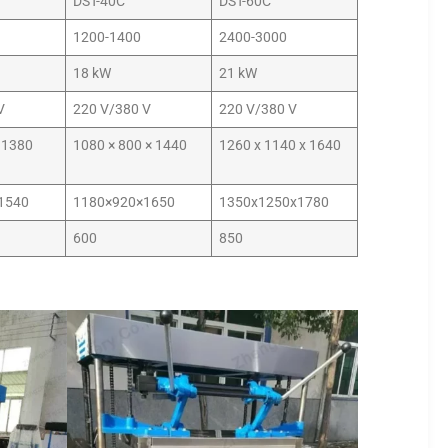
DST-40C
DST-60C
1200-1400
2400-3000
18 kW
21 kW
V
220 V/380 V
220 V/380 V
× 1380
1080 × 800 × 1440
1260 x 1140 x 1640
1540
1180×920×1650
1350x1250x1780
600
850