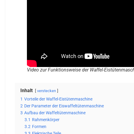
Video zur Funktionsweise der Waffel-Eistütenmasc
Inhalt
verstecken
1
Vorteile der Waffel-Eistütenmaschine
2
Der Parameter der Eiswaffeltütenmaschine
3
Aufbau der Waffeltütenmaschine
3.1
Rahmenkörper
3.2
Formen
3.3
Elektrische Teile