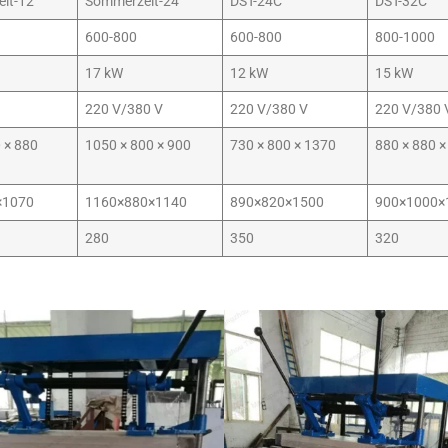
it-12
Sommerzeit-24
DST-24C
DST-32C
600-800
600-800
800-1000
17 kW
12 kW
15 kW
220 V/380 V
220 V/380 V
220 V/380 
 × 880
1050 × 800 × 900
730 × 800 × 1370
880 × 880 
×1070
1160×880×1140
890×820×1500
900×1000×
280
350
320