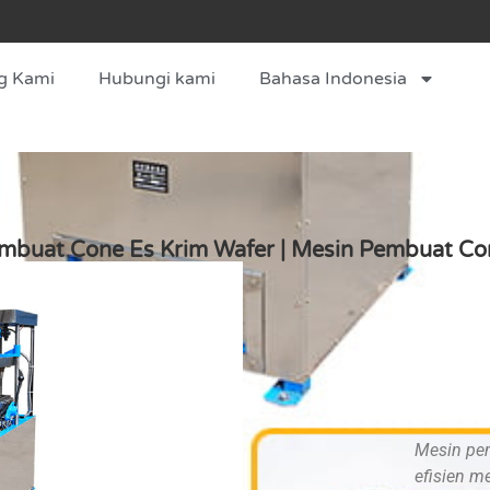
g Kami
Hubungi kami
Bahasa Indonesia
mbuat Cone Es Krim Wafer | Mesin Pembuat Con
Mesin pem
efisien m