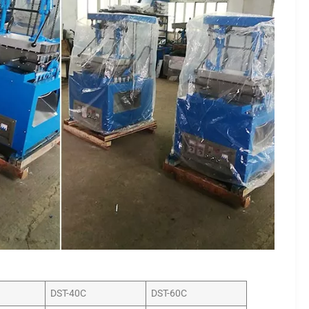
DST-40C
DST-60C