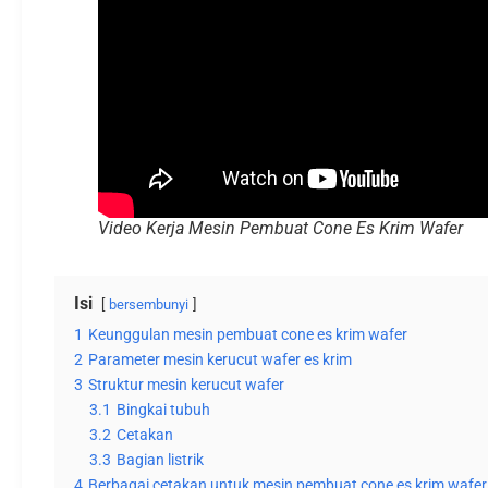
Video Kerja Mesin Pembuat Cone Es Krim Wafer
Isi
bersembunyi
1
Keunggulan mesin pembuat cone es krim wafer
2
Parameter mesin kerucut wafer es krim
3
Struktur mesin kerucut wafer
3.1
Bingkai tubuh
3.2
Cetakan
3.3
Bagian listrik
4
Berbagai cetakan untuk mesin pembuat cone es krim wafer