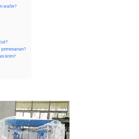
m wafer?
cut?
an pemesanan?
es krim?