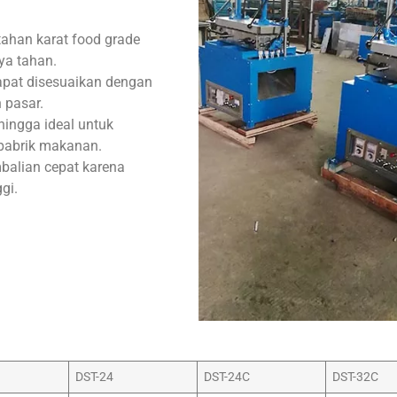
 tahan karat food grade
ya tahan.
apat disesuaikan dengan
 pasar.
ingga ideal untuk
 pabrik makanan.
balian cepat karena
gi.
DST-24
DST-24C
DST-32C