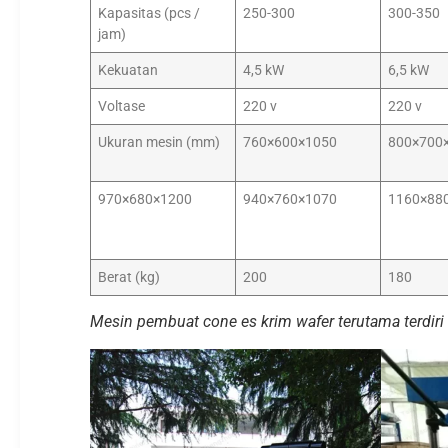
Kapasitas (pcs /
250-300
300-350
jam)
Kekuatan
4,5 kW
6,5 kW
Voltase
220 v
220 v
Ukuran mesin (mm)
760×600×1050
800×700
970×680×1200
940×760×1070
1160×88
Berat (kg)
200
180
Mesin pembuat cone es krim wafer terutama terdiri 