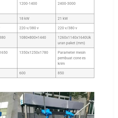
1200-1400
2400-3000
18 kW
21 kW
v
220 v/380 v
220 v/380 v
380
1080×800×1440
1260x1140x1640Uk
uran paket (mm)
1650
1350x1250x1780
Parameter mesin
pembuat cone es
krim
600
850