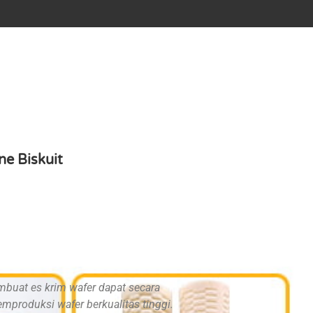
e Biskuit
buat es krim wafer dapat secara
emproduksi wafer berkualitas tinggi.