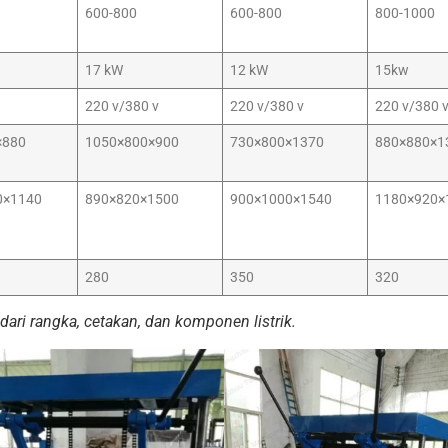
600-800
600-800
800-1000
17 kW
12 kW
15kw
220 v/380 v
220 v/380 v
220 v/380 
×880
1050×800×900
730×800×1370
880×880×1
0×1140
890×820×1500
900×1000×1540
1180×920×
280
350
320
dari rangka, cetakan, dan komponen listrik.