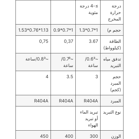
درجة
≥-4 درجة
حرارة
مئوية
المخرج
حجم م)
1*0.7*1.3
1*0.7*0.9
1.13*0.76*1.53
الطاقة
3.67
0,37
0,75
(كيلوواط)
تدفق مياه
~0.6³/
~0.7³/
~0.8³/ساعة
التبريد
ساعة
ساعة
حجم
3
3.5
4
المبرد
(كجم)
المبرد
R404A
R404A
R404A
نوع التبريد
تبريد الماء
أو تبريد
الهواء
الوزن
300
400
450