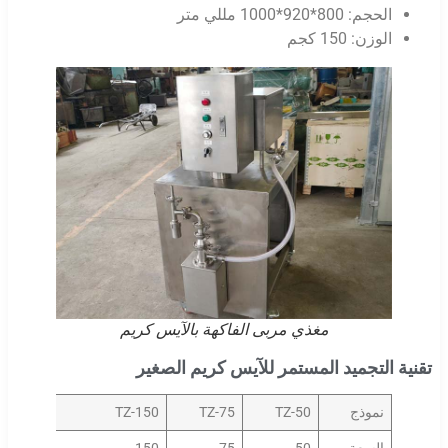
الحجم: 800*920*1000 مللي متر
الوزن: 150 كجم
مغذي مربى الفاكهة بالآيس كريم
تقنية التجميد المستمر للآيس كريم الصغير
نموذج
TZ-50
TZ-75
TZ-150