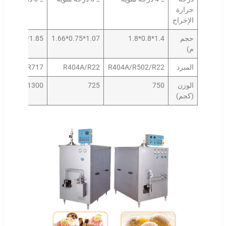
حرارة
الإخراج
حجم
1.4*0.8*1.8
1.07*0.75*1.66
1.85*0.85*2.2
م)
المبرد
R404A/R502/R22
R404A/R22
R717
الوزن
750
725
1300
(كجم)