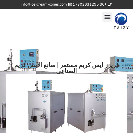
info@ice-cream-cones.com
+86 17303831295
فريزر ايس كريم مستمر | صانع الآيس كريم
الصناعي