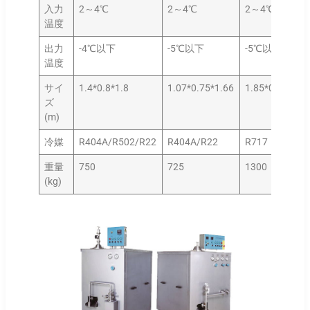
入力
2～4℃
2～4℃
2～4℃
温度
出力
-4℃以下
-5℃以下
-5℃以下
温度
サイ
1.4*0.8*1.8
1.07*0.75*1.66
1.85*0.85*2.2
ズ
(m)
冷媒
R404A/R502/R22
R404A/R22
R717
重量
750
725
1300
(kg)