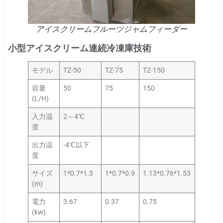
アイスクリームフルーツジャムフィーダー
小型アイスクリーム連続冷凍庫技術
モデル
TZ-50
TZ-75
TZ-150
容量
50
75
150
(L/H)
入力温
2～4℃
度
出力温
-4℃以下
度
サイズ
1*0.7*1.3
1*0.7*0.9
1.13*0.76*1.53
(m)
電力
3.67
0.37
0.75
(kw)