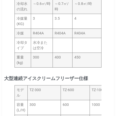
冷却水
～0.6㎥/時
～0.7㎥/
～0.8㎥/時
の流れ
時
冷媒量
3
3.5
4
(KG)
冷媒
R404A
R404A
R404A
冷却タ
水冷また
イプ
は空冷
重量
300
400
450
(kg)
大型連続アイスクリームフリーザー仕様
モデ
TZ-300
TZ-600
TZ-1000
ル
容量
300
600
1000
(L/H)