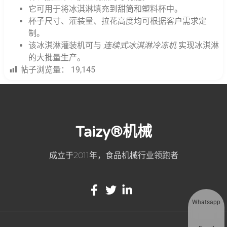
它可用于将冰淇淋填充到甜筒和塑料杯中。
杯子尺寸、灌装量、拉花高度均可根据客户需求定
制。
该冰淇淋灌装机可与
连续式冰淇淋冷冻机
实现冰淇淋
的大批量生产。
帖子浏览量：
19,145
Taizy®机械
成立于2011年，食品机械行业领跑者
Whatsapp