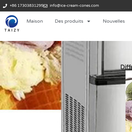
+86 17303831295
info@ice-cream-cones.com
Maison
Des produits
Nouvelles
Diff