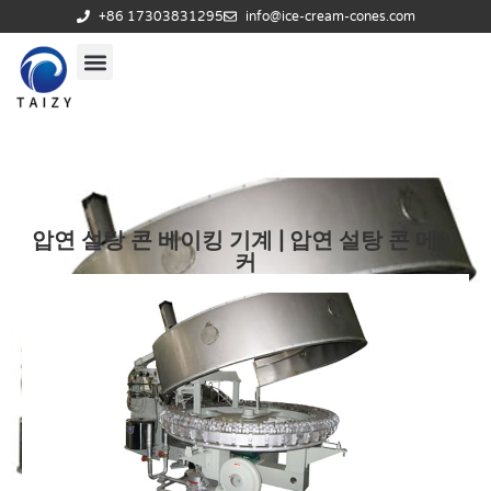
+86 17303831295
info@ice-cream-cones.com
압연 설탕 콘 베이킹 기계 | 압연 설탕 콘 메이
커