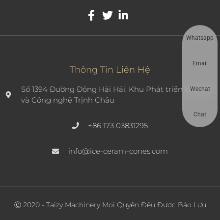
Whatsapp
Email
Thông Tin Liên Hệ
Số 1394 Đường Đông Hải Hải, Khu Phát triển Kinh tế
Wechat
và Công nghệ Trịnh Châu
Chat
+86 173 03831295
info@ice-ceram-cones.com
Ⓒ 2020 - Taizy Machinery Mọi Quyền Đều Được Bảo Lưu