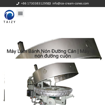
+86 17303831295
info@ice-cream-cones.com
Máy Làm Bánh Nón Đường Cán | Máy làm
nón đường cuộn