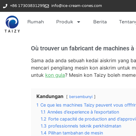
+86 17303831295
info@ice-cream-cones.com
Rumah
Produk
Berita
Tentan
Où trouver un fabricant de machines à
Sama ada anda sebuah kedai aiskrim yang bar
mencari pengilang mesin kon aiskrim untuk m
untuk
kon gula
? Mesin kon Taizy boleh meme
Kandungan
bersembunyi
1
Ce que les machines Taizy peuvent vous offfrir
1.1
Années d’experience à l’exportation
1.2
Forte capacité de production and d’approv
1.3
professionnels teknik perkhidmatan
1.4
Pilihan tambahan de mesin