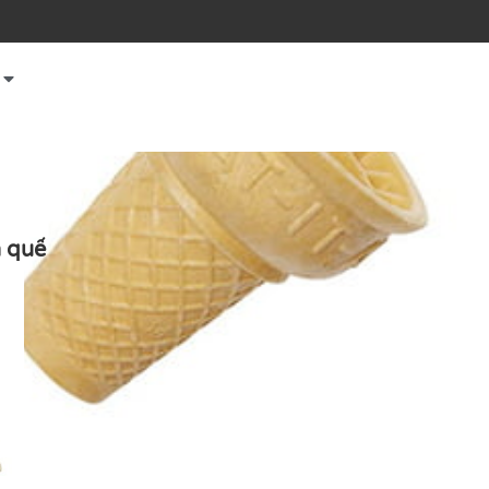
h quế