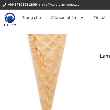
+86 17303831295
info@ice-cream-cones.com
Trang chủ
Các sản phẩm
Tin tức
Làm 