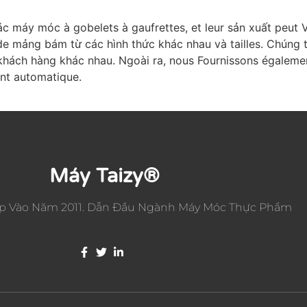
ác máy móc à gobelets à gaufrettes, et leur sản xuất peut 
 mảng bám từ các hình thức khác nhau và tailles. Chúng tô
 khách hàng khác nhau. Ngoài ra, nous Fournissons égale
nt automatique.
Máy Taizy®
p Vào Năm 2011. Dẫn Đầu Ngành Máy Móc Thực Phẩm