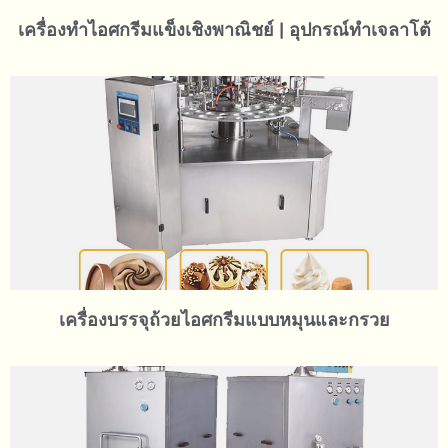
เครื่องทำไอศกรีมแข็งเชิงพาณิชย์ | อุปกรณ์ทำเจลาโต้
เครื่องบรรจุถ้วยไอศกรีมแบบหมุนและกรวย