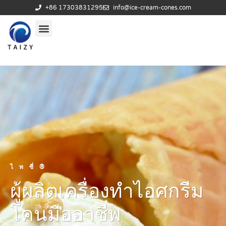
+86 17303831295
info@ice-cream-cones.com
ไทซี่®
ผู้ผลิตเครื่องทำไอศกรีม
โคนมืออาชีพ