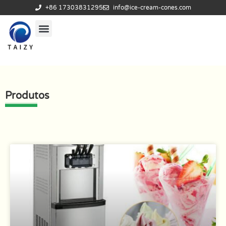
+86 17303831295
info@ice-cream-cones.com
Produtos