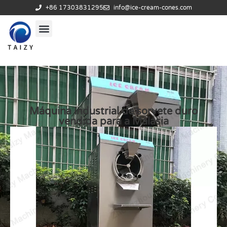
+86 17303831295
info@ice-cream-cones.com
Máquina industrial de sorvete duro
vendida para a Malásia