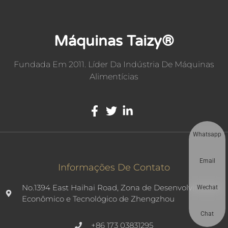
Máquinas Taizy®
Fundada Em 2011. Líder Da Indústria De Máquinas
Alimentícias
Whatsapp
Email
Informações De Contato
No.1394 East Haihai Road, Zona de Desenvolvimento
Wechat
Econômico e Tecnológico de Zhengzhou
Chat
+86 173 03831295