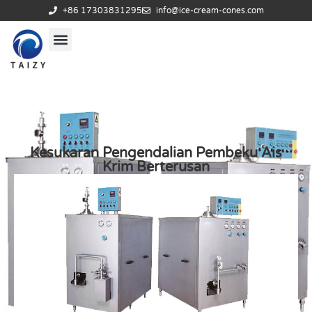
+86 17303831295
info@ice-cream-cones.com
Kesukaran Pengendalian Pembeku Ais
Krim Berterusan