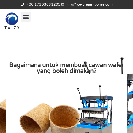
+86 17303831295
info@ice-cream-cones.com
Bagaimana untuk membuat cawan wafer
yang boleh dimakan?