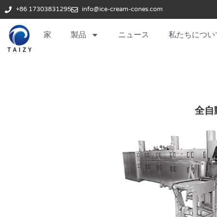
+86 17303831295
info@ice-cream-cones.com
家
製品
ニュース
私たちについ
全自