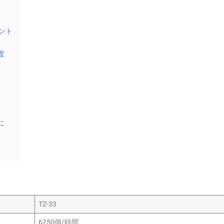
ント
置
に
TZ-33
6250個/時間