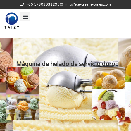
+86 17303831295
info@ice-cream-cones.com
Máquina de helado de servicio duro