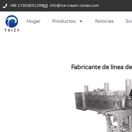
+86 17303831295
info@ice-cream-cones.com
Hogar
Productos
Noticias
So
Fabricante de línea 