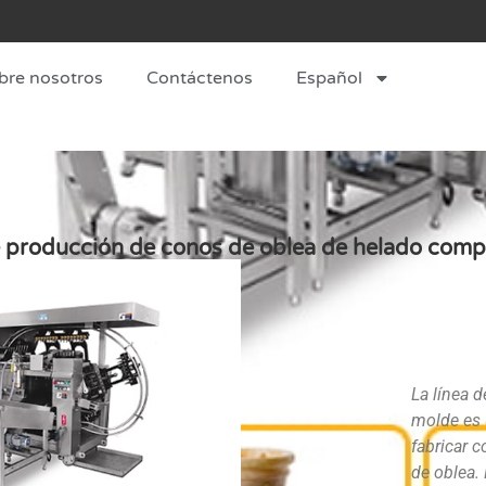
bre nosotros
Contáctenos
Español
de producción de conos de oblea de helado com
La línea 
molde es 
fabricar 
de oblea. 