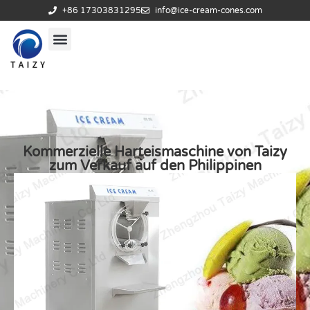
+86 17303831295
info@ice-cream-cones.com
Kommerzielle Harteismaschine von Taizy
zum Verkauf auf den Philippinen