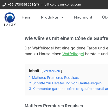
+86 17303831295
info@ice-cream-cones.com
Heim
Produkte
Nachricht
Üb
Wie wäre es mit einem Cône de Gaufre 
Der Waffelkegel hat eine goldene Farbe und 
man zu Hause einen
Waffelkegel
herstellt un
Inhalt
verstecken
1
Matières Premieres Requises
2
Schritte zur Herstellung von Gaufre-Kegeln
3
Kommentar garder le cône de gaufre croustilla
Matières Premieres Requises