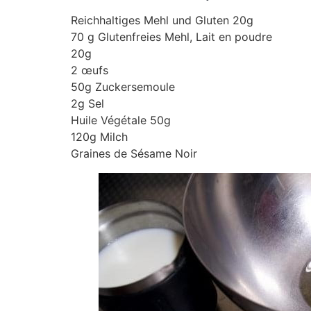
Reichhaltiges Mehl und Gluten 20g
70 g Glutenfreies Mehl, Lait en poudre
20g
2 œufs
50g Zuckersemoule
2g Sel
Huile Végétale 50g
120g Milch
Graines de Sésame Noir