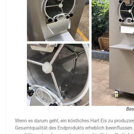
Bes
Wenn es darum geht, ein köstliches Hart Eis zu produzier
Gesamtqualität des Endprodukts erheblich beeinflussen. 