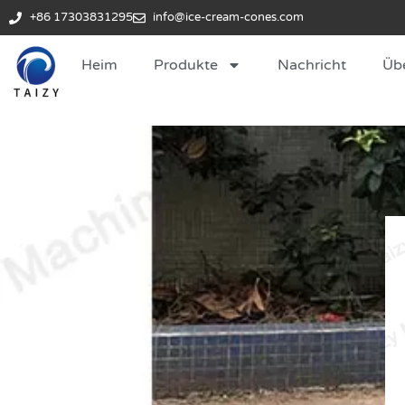
+86 17303831295
info@ice-cream-cones.com
Heim
Produkte
Nachricht
Üb