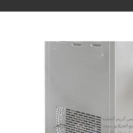
يس كريم الصلبة التجارية الاحترافية
ومعدات صنع الجيلاتو. سعة الإنتاج 16 لتر - 90 لتر في
ولوجيا إيطالية، تشغيل هادئ، بناء متين.