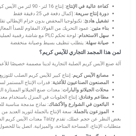
كفاءة عالية في الإنتاج
: إنتاج 16 لتر - 90 لتر من الآيس كريم الصلب في الساعة
دورة إنتاج سريعة
: إكمال دفعة في 25 دقيقة فقط
تشغيل هادئ
: تكنولوجيا المخفض بدون حزام الإيطالي تق
بناء متين
: عمود التحريك من الفولاذ المقاوم للصدأ المعالج
سهل الاستخدام
: لوحة تحكم PLC مع شاشة رقمية لعملية دقيقة
صيانة سهلة
: يتطلب تنظيف بسيط وصيانة منخفضة
لمن هذا المجمد التجاري للآيس كريم؟
آلة صنع الآيس كريم الصلبة التجارية لدينا مصممة خصيصًا للأعم
مصانع الآيس كريم
: إنتاج كبير للآيس كريم الصلب للتوزيع
المصنعون الصناعيون للأغذية
: قدرات الإنتاج المستمر لس
محلات الجيلاتو والبارات
: معدات صنع الجيلاتو الممتازة ا
مطاعم وفنادق
: إنتاج الحلويات في المنزل باستخدام معدا
البائعون في الشوارع والأكشاك
: نماذج مدمجة مناسبة للع
الموزعون بالجملة
: سعة الإنتاج بالجملة لتوريد العديد من م
متطلبات الإنتاج، المساحة المتاحة، والميزانية. اتصل بنا للح