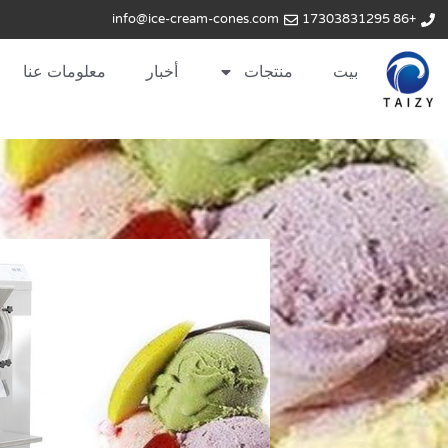
info@ice-cream-cones.com
+86 17303831295
بيت
منتجات
أخبار
معلومات عنا