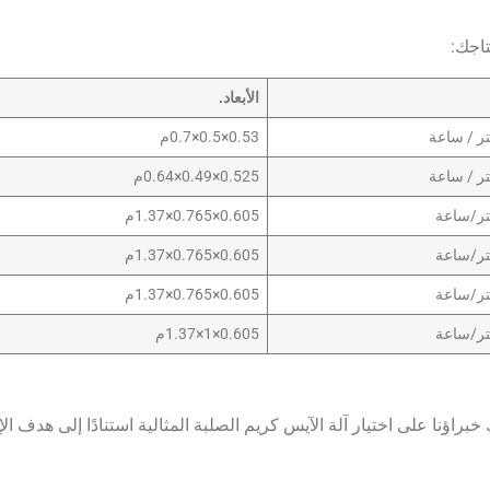
تاجك:
الأبعاد.
0.53×0.5×0.7م
0.525×0.49×0.64م
0.605×0.765×1.37م
0.605×0.765×1.37م
0.605×0.765×1.37م
0.605×1×1.37م
ؤنا على اختيار آلة الآيس كريم الصلبة المثالية استنادًا إلى هدف الإن