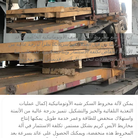
إن آلة صنع مخروط السكر نصف الأوتوماتيكية الخاصة بنا قد
لاقت ترحيباً من قبل العملاء في سريلانكا نظراً لدرجة عالية من
الأتمتة، انخفاض تكلفة الاستثمار وإنتاجية كبيرة. لقد طلب منا
مجموعة من الآلات لتحل محل آلتين قديمتين لصنع مخروط
السكر.
يمكن لآلة مخروط السكر شبه الأوتوماتيكية إكمال عمليات
التغذية التلقائية والخبز والتشكيل. تتميز بدرجة عالية من الأتمتة
واستهلاك منخفض للطاقة وعمر خدمة طويل. يمكنها إنتاج
مخاريط الآيس كريم بشكل مستمر. تكلفة الاستثمار في آلة
المخروط هذه منخفضة، ويمكنك الحصول على عائد بسرعة بعد