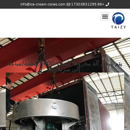
info@ice-cream-cones.com
+86 17303831295
يتم شحن آلة مخروط السكر 2400 قطعة/ساعة
إلى سريلانكا